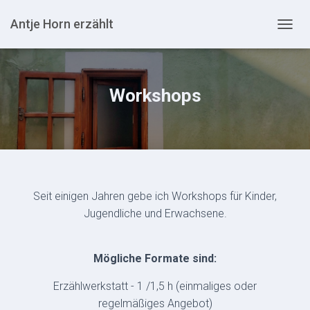
Antje Horn erzählt
N
A
V
I
G
Workshops
A
T
I
O
N
U
M
S
Seit einigen Jahren gebe ich Workshops für Kinder,
C
Jugendliche und Erwachsene.
H
A
L
Mögliche Formate sind:
T
E
Erzählwerkstatt - 1 /1,5 h (einmaliges oder
N
regelmäßiges Angebot)