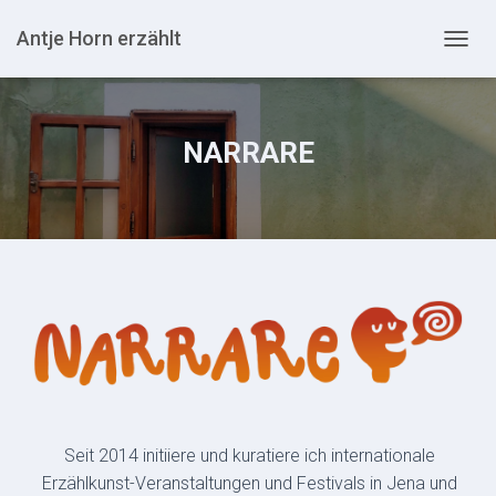
Antje Horn erzählt
N
A
V
I
G
NARRARE
A
T
I
O
N
U
M
S
C
H
A
L
T
E
Seit 2014 initiiere und kuratiere ich internationale
N
Erzählkunst-Veranstaltungen und Festivals in Jena und